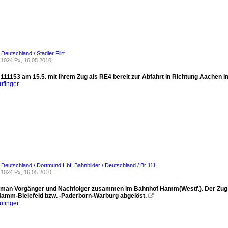
 Deutschland / Stadler Flirt
1024 Px, 16.05.2010
 111153 am 15.5. mit ihrem Zug als RE4 bereit zur Abfahrt in Richtung Aachen 
ufinger
/ Deutschland / Dortmund Hbf
,
Bahnbilder / Deutschland / Br 111
1024 Px, 16.05.2010
t man Vorgänger und Nachfolger zusammen im Bahnhof Hamm(Westf.). Der Zug d
amm-Bielefeld bzw. -Paderborn-Warburg abgelöst.

ufinger