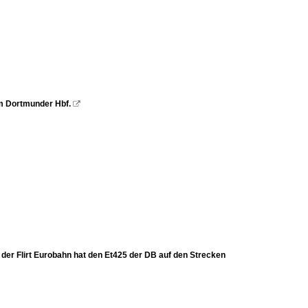
im Dortmunder Hbf.

er Flirt Eurobahn hat den Et425 der DB auf den Strecken