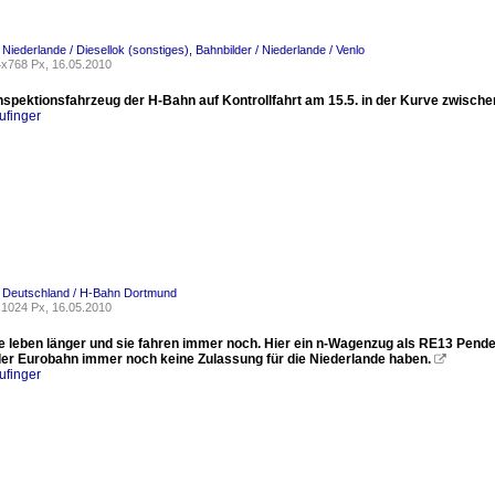
 Niederlande / Diesellok (sonstiges)
,
Bahnbilder / Niederlande / Venlo
x768 Px, 16.05.2010
Inspektionsfahrzeug der H-Bahn auf Kontrollfahrt am 15.5. in der Kurve zwisch
ufinger
/ Deutschland / H-Bahn Dortmund
1024 Px, 16.05.2010
e leben länger und sie fahren immer noch. Hier ein n-Wagenzug als RE13 Pendel
s der Eurobahn immer noch keine Zulassung für die Niederlande haben.

ufinger