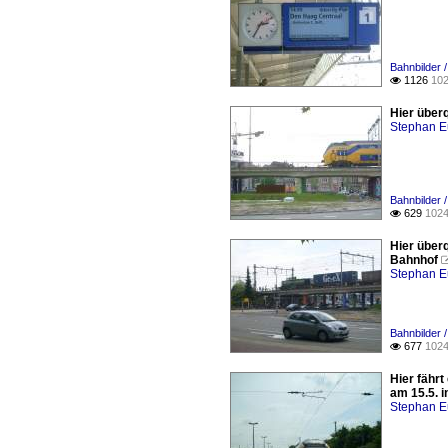
Bahnbilder /
1126
102

Hier überq
Stephan E
Bahnbilder /
629
1024

Hier über
Bahnhof
Stephan E
Bahnbilder /
677
1024

Hier fähr
am 15.5. i
Stephan E