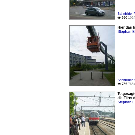
Bahnbilder /
650
1024

Hier das 
Stephan E
Bahnbilder 
736
768x

Totgesagt
die Flirt
Stephan E