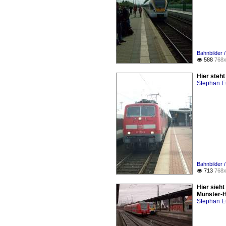
Bahnbilder /
588
768x

Hier steht
Stephan E
Bahnbilder 
713
768x

Hier sieh
Münster-H
Stephan E