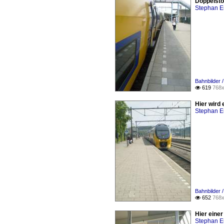
Doppelsto
Stephan E
Bahnbilder /
619
768x

Hier wird 
Stephan E
Bahnbilder /
652
768x

Hier einer
Stephan E