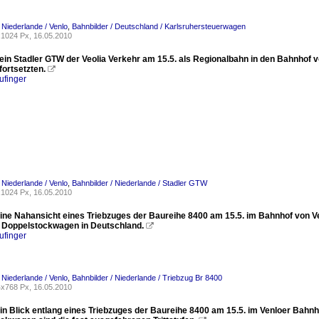
 Niederlande / Venlo
,
Bahnbilder / Deutschland / Karlsruhersteuerwagen
1024 Px, 16.05.2010
 ein Stadler GTW der Veolia Verkehr am 15.5. als Regionalbahn in den Bahnhof v
fortsetzten.

ufinger
 Niederlande / Venlo
,
Bahnbilder / Niederlande / Stadler GTW
1024 Px, 16.05.2010
eine Nahansicht eines Triebzuges der Baureihe 8400 am 15.5. im Bahnhof von V
 Doppelstockwagen in Deutschland.

ufinger
 Niederlande / Venlo
,
Bahnbilder / Niederlande / Triebzug Br 8400
x768 Px, 16.05.2010
ein Blick entlang eines Triebzuges der Baureihe 8400 am 15.5. im Venloer Bahn