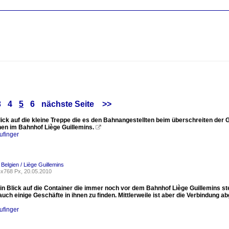
3
4
5
6
nächste Seite
>>
lick auf die kleine Treppe die es den Bahnangestellten beim überschreiten der
hen im Bahnhof Liège Guillemins.

ufinger
 Belgien / Liège Guillemins
x768 Px, 20.05.2010
ein Blick auf die Container die immer noch vor dem Bahnhof Liège Guillemins 
uch einige Geschäfte in ihnen zu finden. Mittlerweile ist aber die Verbindung a
ufinger