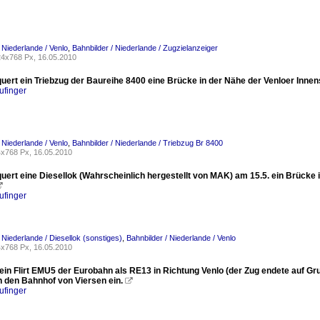
 Niederlande / Venlo
,
Bahnbilder / Niederlande / Zugzielanzeiger
4x768 Px, 16.05.2010
uert ein Triebzug der Baureihe 8400 eine Brücke in der Nähe der Venloer Innen
ufinger
 Niederlande / Venlo
,
Bahnbilder / Niederlande / Triebzug Br 8400
x768 Px, 16.05.2010
quert eine Diesellok (Wahrscheinlich hergestellt von MAK) am 15.5. ein Brücke

ufinger
 Niederlande / Diesellok (sonstiges)
,
Bahnbilder / Niederlande / Venlo
x768 Px, 16.05.2010
t ein Flirt EMU5 der Eurobahn als RE13 in Richtung Venlo (der Zug endete auf G
n den Bahnhof von Viersen ein.

ufinger