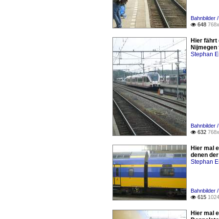
Bahnbilder /
648
768x

Hier fährt
Nijmegen 
Stephan E
Bahnbilder /
632
768x

Hier mal 
denen der
Stephan E
Bahnbilder /
615
1024

Hier mal 