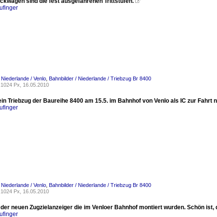
ckwagen sind die fest ausgefahrenen Trittstufen.

ufinger
 Niederlande / Venlo
,
Bahnbilder / Niederlande / Triebzug Br 8400
1024 Px, 16.05.2010
ein Triebzug der Baureihe 8400 am 15.5. im Bahnhof von Venlo als IC zur Fahrt 
ufinger
 Niederlande / Venlo
,
Bahnbilder / Niederlande / Triebzug Br 8400
1024 Px, 16.05.2010
 der neuen Zugzielanzeiger die im Venloer Bahnhof montiert wurden. Schön ist, 
ufinger