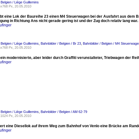
 Belgien / Liège Guillemins
x768 Px, 20.05.2010
ebt eine Lok der Baureihe 23 einen M4 Steuerwagen bei der Ausfahrt aus dem Ba
igung in Richtung Ans nicht gerade gering ist und der Zug doch relativ lang war.
ufinger
 Belgien / Liège Guillemins
,
Bahnbilder / Belgien / Br 23
,
Bahnbilder / Belgien / M4 Steuerwage
x768 Px, 20.05.2010
 ein modernisierte, aber leider durch Graffiti verunstalteter, Triebwagen der R
ufinger
 Belgien / Liège Guillemins
,
Bahnbilder / Belgien / AM 62-79
1024 Px, 20.05.2010
iert eine Diesellok auf ihrem Weg zum Bahnhof von Venlo eine Brücke am Rande
ufinger