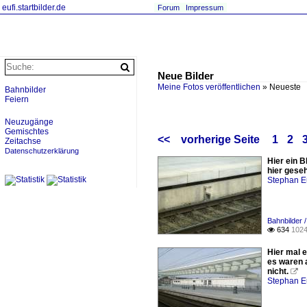
eufi.startbilder.de
Forum
Impressum
Neue Bilder
Meine Fotos veröffentlichen
»
Neueste
Bahnbilder
Feiern
Neuzugänge
Gemischtes
<<
vorherige Seite
1
2
Zeitachse
Datenschutzerklärung
Hier ein B
hier gese
Stephan E
Bahnbilder /
634
1024

Hier mal 
es waren a
nicht.

Stephan E