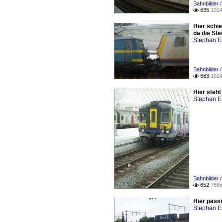
Bahnbilder /
635
1024

Hier schi
da die Ste
Stephan E
Bahnbilder /
663
1024

Hier steht
Stephan E
Bahnbilder /
652
768x

Hier pass
Stephan E