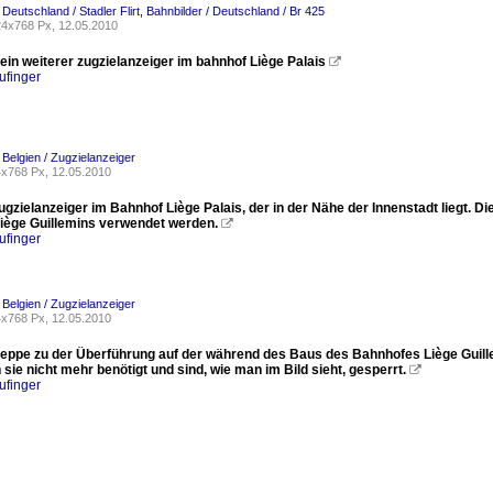
 Deutschland / Stadler Flirt
,
Bahnbilder / Deutschland / Br 425
4x768 Px, 12.05.2010
ein weiterer zugzielanzeiger im bahnhof Liège Palais

ufinger
 Belgien / Zugzielanzeiger
x768 Px, 12.05.2010
ugzielanzeiger im Bahnhof Liège Palais, der in der Nähe der Innenstadt liegt. Di
iège Guillemins verwendet werden.

ufinger
 Belgien / Zugzielanzeiger
x768 Px, 12.05.2010
Treppe zu der Überführung auf der während des Baus des Bahnhofes Liège Guille
 sie nicht mehr benötigt und sind, wie man im Bild sieht, gesperrt.

ufinger