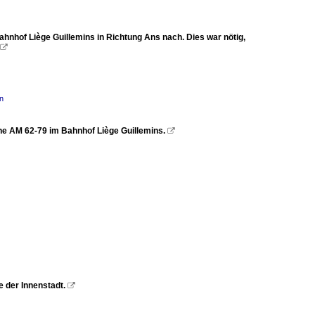
hnhof Liège Guillemins in Richtung Ans nach. Dies war nötig,

n
eihe AM 62-79 im Bahnhof Liège Guillemins.

 der Innenstadt.
