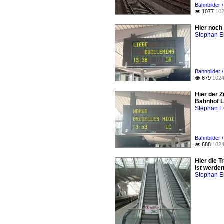
Bahnbilder /
1077
102

Hier noch 
Stephan E
Bahnbilder /
679
1024

Hier der Z
Bahnhof L
Stephan E
Bahnbilder /
688
1024

Hier die 
ist werden
Stephan E