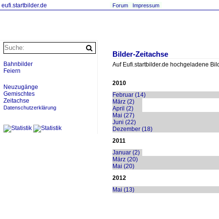
eufi.startbilder.de
Forum
Impressum
Bilder-Zeitachse
Bahnbilder
Auf Eufi.startbilder.de hochgeladene Bi
Feiern
2010
Neuzugänge
Gemischtes
Februar (14)
Zeitachse
März (2)
Datenschutzerklärung
April (2)
Mai (27)
Juni (22)
Dezember (18)
2011
Januar (2)
März (20)
Mai (20)
2012
Mai (13)