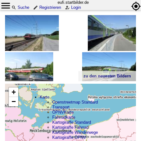
eufi.startbilder.de
Suche
Registrieren
Login
zu den neuesten Bildern
+
Karte
−
Openstreetmap Standard
Transport
ÖPNVKarte
Fahrradkarte
Kartogiraffe Standard
Kartogiraffe Fahrrad
Kartogiraffe Wanderwege
Kartogiraffe ÖPNV