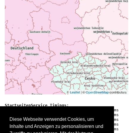
Leaflet
| ©
OpenStreetMap
contributors
StartseitenService Timings:

  forum.count                            0.00 ms

  comments                               0.27 ms

Diese Webseite verwendet Cookies, um
  galleries.findAll                    111.22 ms

  latestothers.query.tierbilder          0.36 ms

Inhalte und Anzeigen zu personalisieren und
  latestothers.container.tierbilder     11.49 ms
